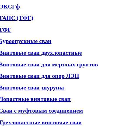
ОКСГф
ТАНС (ТФГ)
ТФГ
Буроопускные сваи
Винтовые сваи двухлопастные
Винтовые сваи для мерзлых грунтов
Винтовые сваи для опор ЛЭП
Винтовые сваи-шурупы
Лопастные винтовые сваи
Сваи с муфтовым соединением
Трехлопастные винтовые сваи