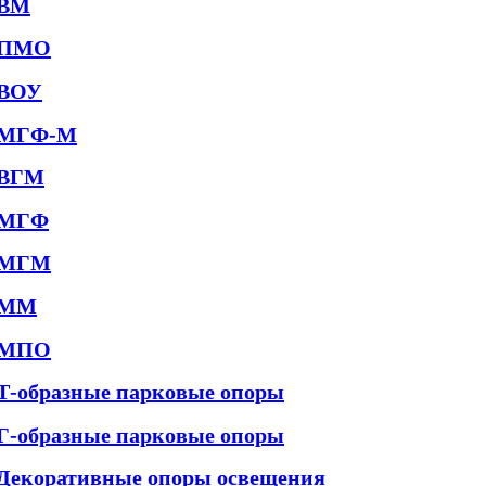
ВМ
ПМО
ВОУ
МГФ-М
ВГМ
МГФ
МГМ
ММ
МПО
Т-образные парковые опоры
Г-образные парковые опоры
Декоративные опоры освещения