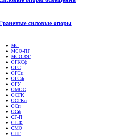
Граненые силовые опоры
МС
МСО-ПГ
МСО-ФГ
ОГКСф
ОГС
ОГСп
ОГСф
ОГУ
ОМОС
ОСГК
ОСГКп
ОСп
ОСф
СГ-П
СГ-Ф
СМО
СПГ