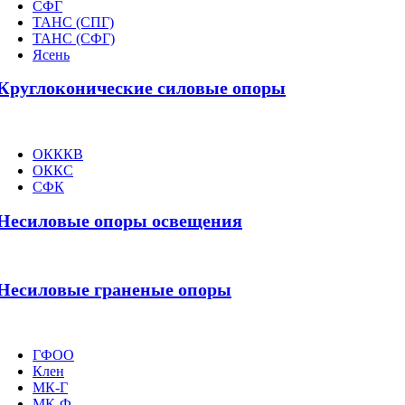
СФГ
ТАНС (СПГ)
ТАНС (СФГ)
Ясень
Круглоконические силовые опоры
ОКККВ
ОККС
СФК
Несиловые опоры освещения
Несиловые граненые опоры
ГФОО
Клен
МК-Г
МК-Ф