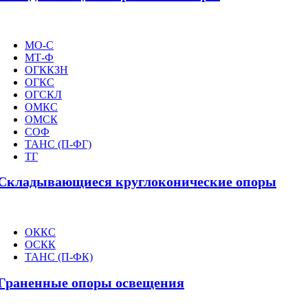
МО-С
МТ-Ф
ОГККЗН
ОГКС
ОГСКЛ
ОМКС
ОМСК
СОФ
ТАНС (П-ФГ)
ТГ
Складывающиеся круглоконические опоры
ОККС
ОСКК
ТАНС (П-ФК)
Граненные опоры освещения