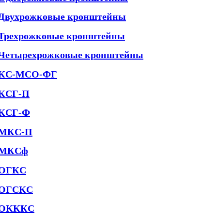
Двухрожковые кронштейны
Трехрожковые кронштейны
Четырехрожковые кронштейны
КС-МСО-ФГ
КСГ-П
КСГ-Ф
МКС-П
МКСф
ОГКС
ОГСКС
ОКККС