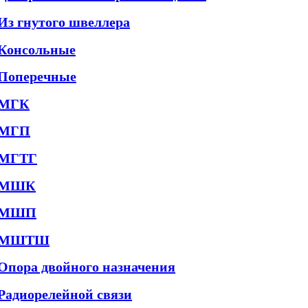
Из гнутого швеллера
Консольные
Поперечные
МГК
МГП
МГТГ
МШК
МШП
МШТШ
Опора двойного назначения
Радиорелейной связи