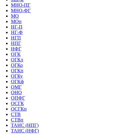
МНО-ПГ
МНО-ФГ
МО
МОп
НГ-П
НГ-Ф
НГП
НПГ
НФГ
ОГК
ОГКл
ОГКо
ОГКп
ОГКу
ОГКф
ОМГ
ОНО
ОПФГ
ОСГК
ОСГКп
СТВ
СТВп
ТАНС (НПГ)
ТАНС (НФГ)