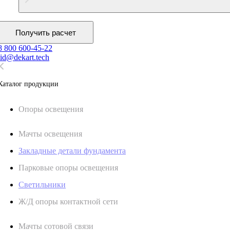
Получить расчет
8 800 600-45-22
lid@dekart.tech
Каталог продукции
Oпоры oсвeщения
Мачты освещения
Закладные детали фундамента
Парковые опоры освещения
Светильники
Ж/Д опоры контактной сети
Мачты сотовой связи