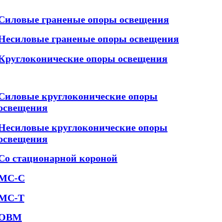
Силовые граненые опоры освещения
Несиловые граненые опоры освещения
Круглоконические опоры освещения
Силовые круглоконические опоры
освещения
Несиловые круглоконические опоры
освещения
Со стационарной короной
МС-С
МС-Т
ОВМ