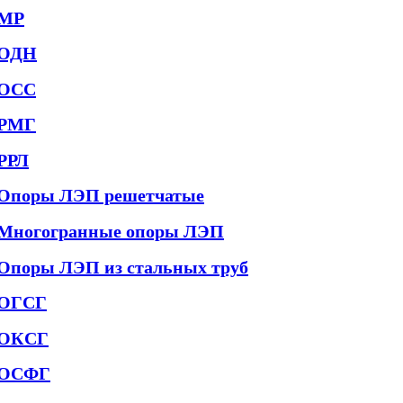
МР
ОДН
ОСС
РМГ
РРЛ
Опоры ЛЭП решетчатые
Многогранные опоры ЛЭП
Опоры ЛЭП из стальных труб
ОГСГ
ОКСГ
ОСФГ