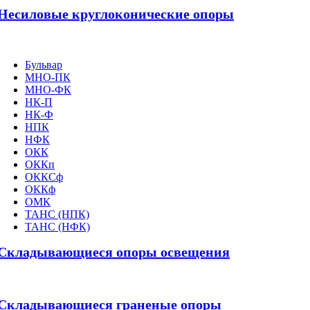
Несиловые круглоконические опоры
Бульвар
МНО-ПК
МНО-ФК
НК-П
НК-Ф
НПК
НФК
ОКК
ОККп
ОККСф
ОККф
ОМК
ТАНС (НПК)
ТАНС (НФК)
Складывающиеся опоры освещения
Складывающиеся граненые опоры