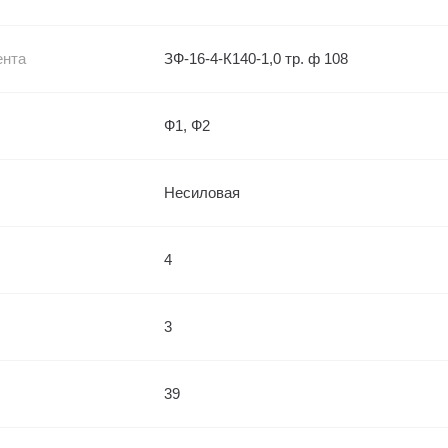
ента
ЗФ-16-4-К140-1,0 тр. ф 108
Ф1, Ф2
Несиловая
4
3
39