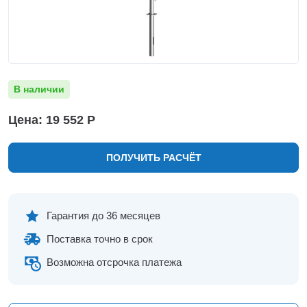
Нижнекамск
Нижний Новгород
Новосибирск
Норильск
Омск
В наличии
Оренбург
Пермь
Цена: 19 552 Р
Петрозаводск
Ростов на Дону
ПОЛУЧИТЬ РАСЧЁТ
Рязань
Самара
Санкт-Петербург
Саранск
Гарантия до 36 месяцев
Саратов
Поставка точно в срок
Севастополь
Симферополь
Возможна отсрочка платежа
Сочи
Сургут