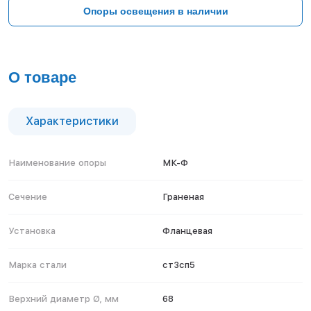
Тверь
Опоры освещения в наличии
Тольятти
Тула
Тюмень
Уфа
О товаре
Хабаровск
Чебоксары
Челябинск
Характеристики
Череповец
Чита
Наименование опоры
МК-Ф
Ярославль
Сечение
Граненая
Установка
Фланцевая
Марка стали
ст3сп5
Верхний диаметр Ø, мм
68