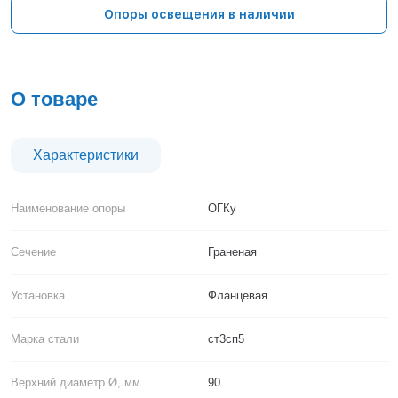
Тверь
Опоры освещения в наличии
Тольятти
Тула
Тюмень
Уфа
О товаре
Хабаровск
Чебоксары
Челябинск
Характеристики
Череповец
Чита
Наименование опоры
ОГКу
Ярославль
Сечение
Граненая
Установка
Фланцевая
Марка стали
ст3сп5
Верхний диаметр Ø, мм
90