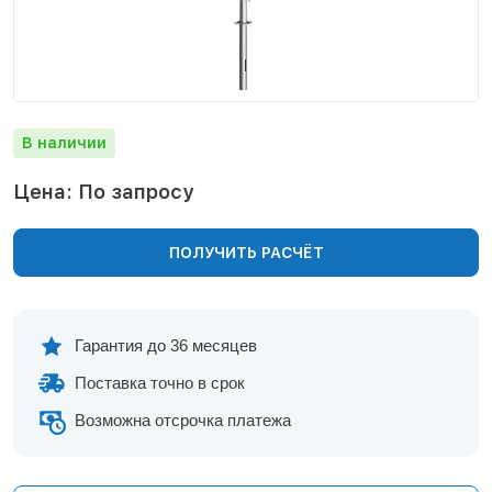
Нижнекамск
Нижний Новгород
Новосибирск
Норильск
Омск
В наличии
Оренбург
Пермь
Цена: По запросу
Петрозаводск
Ростов на Дону
ПОЛУЧИТЬ РАСЧЁТ
Рязань
Самара
Санкт-Петербург
Саранск
Гарантия до 36 месяцев
Саратов
Поставка точно в срок
Севастополь
Симферополь
Возможна отсрочка платежа
Сочи
Сургут