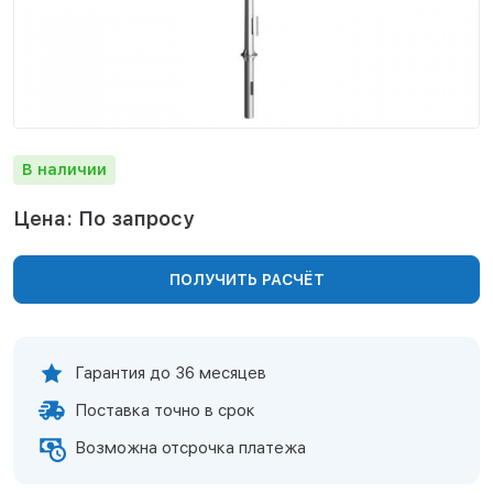
Нижнекамск
Нижний Новгород
Новосибирск
Норильск
Омск
Оренбург
В наличии
Пермь
Петрозаводск
Цена: По запросу
Ростов на Дону
Рязань
ПОЛУЧИТЬ РАСЧЁТ
Самара
Санкт-Петербург
Саранск
Саратов
Гарантия до 36 месяцев
Севастополь
Поставка точно в срок
Симферополь
Сочи
Возможна отсрочка платежа
Сургут