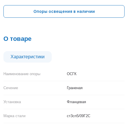
Тверь
Тольятти
Опоры освещения в наличии
Тула
Тюмень
Уфа
Хабаровск
О товаре
Чебоксары
Челябинск
Череповец
Характеристики
Чита
Ярославль
Наименование опоры
ОСГК
Сечение
Граненая
Установка
Фланцевая
Марка стали
ст3сп5/09Г2С